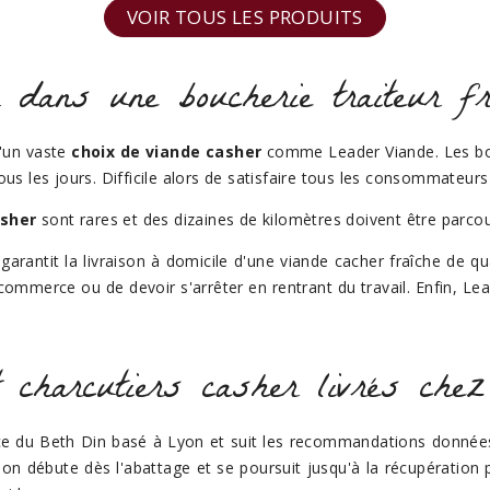
VOIR TOUS LES PRODUITS
 dans une boucherie traiteur fr
d'un vaste
choix de viande casher
comme Leader Viande. Les bout
ous les jours. Difficile alors de satisfaire tous les consommateurs 
asher
sont rares et des dizaines de kilomètres doivent être parcou
rantit la livraison à domicile d'une viande cacher fraîche de qu
commerce ou de devoir s'arrêter en rentrant du travail. Enfin, Le
 charcutiers casher livrés chez
nce du Beth Din basé à Lyon et suit les recommandations donnée
n débute dès l'abattage et se poursuit jusqu'à la récupération pa