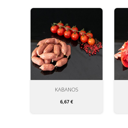
KABANOS
6,67 €