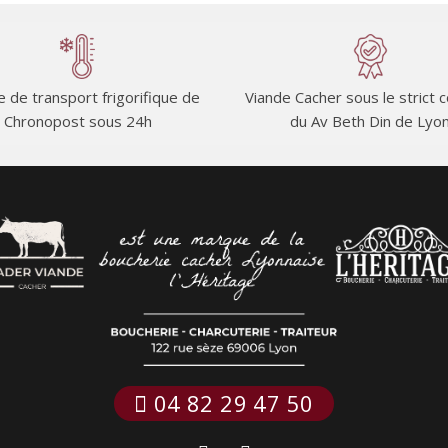
e de transport frigorifique de
Viande Cacher sous le strict 
Chronopost sous 24h
du Av Beth Din de Lyo
 04 82 29 47 50