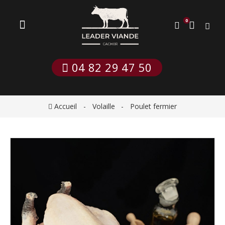
0
 04 82 29 47 50
Accueil
Volaille
Poulet fermier