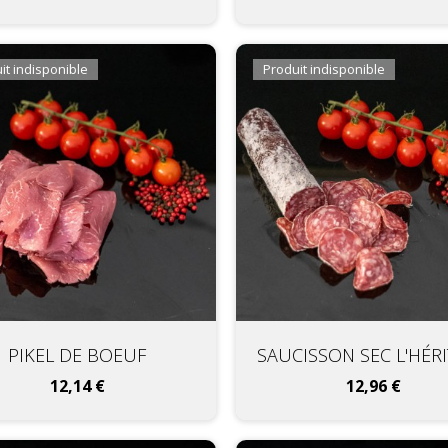
it indisponible
Produit indisponible
PIKEL DE BOEUF
SAUCISSON SEC L'HÉR
Prix
Prix
12,14 €
12,96 €