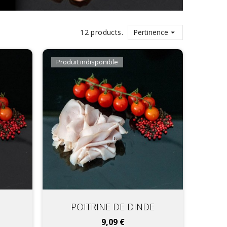
12 products.
Pertinence

Produit indisponible
POITRINE DE DINDE
Prix
9,09 €