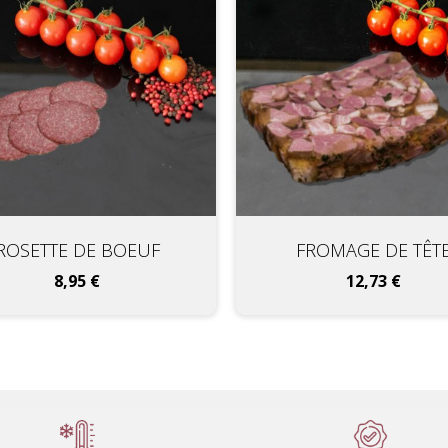
ROSETTE DE BOEUF
FROMAGE DE TÊT
Prix
Prix
8,95 €
12,73 €