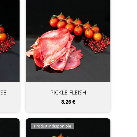
SSE
PICKLE FLEISH
Prix
8,26 €
Produit indisponible