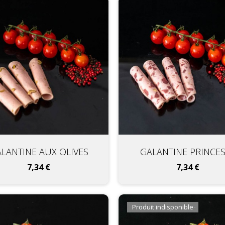
LANTINE AUX OLIVES
GALANTINE PRINCE
Prix
Prix
7,34 €
7,34 €
Produit indisponible