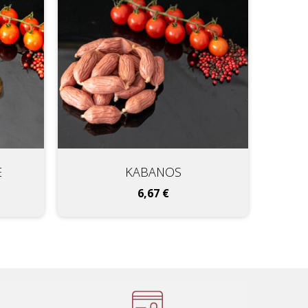
E
KABANOS
Prix
6,67 €