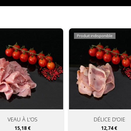
Produit indisponible
VEAU À L'OS
DÉLICE D'OIE
Prix
Prix
15,18 €
12,74 €