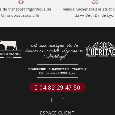
e de transport frigorifique de
Viande Cacher sous le strict 
Chronopost sous 24h
du Av Beth Din de Lyo
 04 82 29 47 50
ESPACE CLIENT