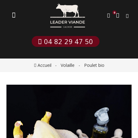
0
 04 82 29 47 50
Accueil
Volaille
Poulet bio