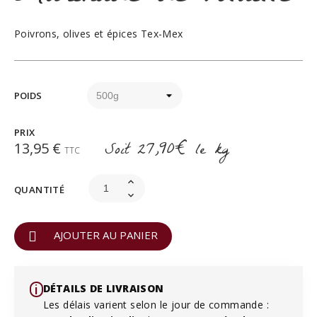
Poivrons, olives et épices Tex-Mex
POIDS
PRIX
Soit
27,90€
le kg
13,95 €
TTC
QUANTITÉ
AJOUTER AU PANIER
i️
DÉTAILS DE LIVRAISON
Les délais varient selon le jour de commande :