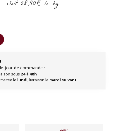
Soit
28,90€
le kg
N
n le jour de commande :
raison sous
24 à 48h
raitée le
lundi
, livraison le
mardi suivant