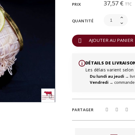
37,57 €
PRIX
TTC
QUANTITÉ
AJOUTER AU PANIER
i️
DÉTAILS DE LIVRAISO
Les délais varient selo
Du lundi au jeudi
→ liv
Vendredi
→ commande t
PARTAGER