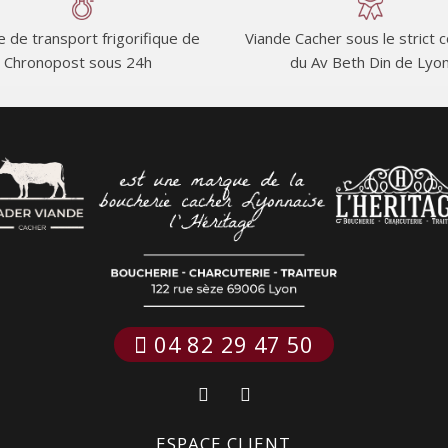
e de transport frigorifique de
Viande Cacher sous le strict 
Chronopost sous 24h
du Av Beth Din de Lyo
 04 82 29 47 50
ESPACE CLIENT