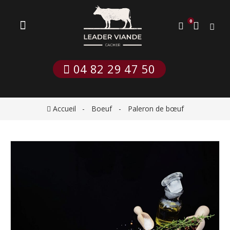
0
 04 82 29 47 50
Accueil
Boeuf
Paleron de bœuf